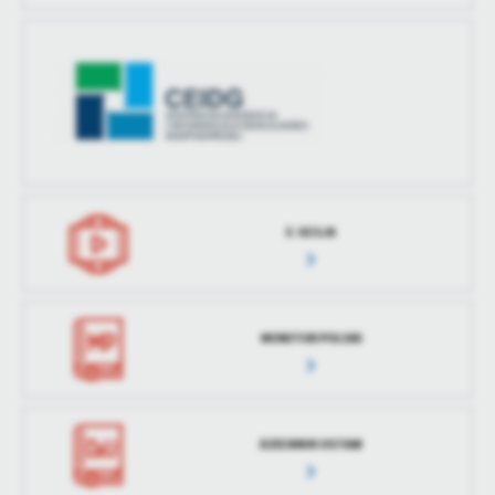
E-SESJA
MONITOR POLSKI
DZIENNIK USTAW