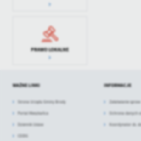
PRAWO LOKALNE
WAŻNE LINKI
INFORMACJE
Strona Urzędu Gminy Brody
Załatwianie spraw
Portal Mieszkańca
Ochrona danych 
Dziennik Ustaw
Koordynator ds. d
CEIDG