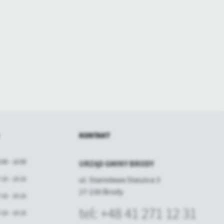
KONTAKT
:00 - 16:00
URZĄD GMINY BRODY
:15 - 15:15
ul. Stanisława Staszica 3
27-230 Brody
:15 - 15:15
tel: +48 41 271 12 31
:15 - 15:15