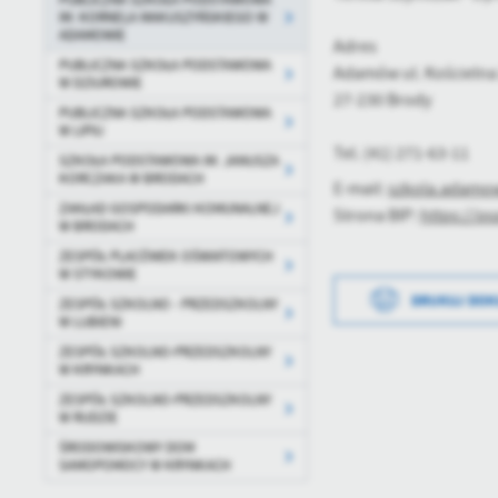
IM. KORNELA MAKUSZYŃSKIEGO W
ADAMOWIE
Adres
PUBLICZNA SZKOŁA PODSTAWOWA
Adamów ul. Kościelna
W DZIUROWIE
27-230 Brody
PUBLICZNA SZKOŁA PODSTAWOWA
W LIPIU
Tel. (41) 271-63-11
SZKOŁA PODSTAWOWA IM. JANUSZA
KORCZAKA W BRODACH
E-mail:
szkola.adamo
ZAKŁAD GOSPODARKI KOMUNALNEJ
Strona BIP:
https://p
W BRODACH
ZESPÓŁ PLACÓWEK OŚWIATOWYCH
W STYKOWIE
DRUKUJ DO
ZESPÓŁ SZKOLNO - PRZEDSZKOLNY
W LUBIENI
ZESPÓŁ SZKOLNO-PRZEDSZKOLNY
W KRYNKACH
ZESPÓŁ SZKOLNO-PRZEDSZKOLNY
W RUDZIE
ŚRODOWISKOWY DOM
SAMOPOMOCY W KRYNKACH