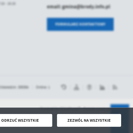
:15 - 15:15
email: gmina@brody.info.pl
FORMULARZ KONTAKTOWY
Odwiedzin: 309384
Online: 1
Powered by
2ClickPortal® - Portale nowej generacji
ODRZUĆ WSZYSTKIE
ZEZWÓL NA WSZYSTKIE
DO GÓRY