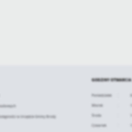
GODZINY OTWARCIA
Poniedziałek
8
Wtorek
7
osobowych
Środa
7
ostępności w Urzędzie Gminy Brody
Czwartek
7