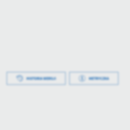
worzenia
2022-09-09 14:10:13
HISTORIA WERSJI
METRYCZKA
ł
Łukasz Wzorek
blikowania
2022-09-09 14:12:25
wał
Łukasz Wzorek
tniej aktualizacji
2025-05-29 11:45:43