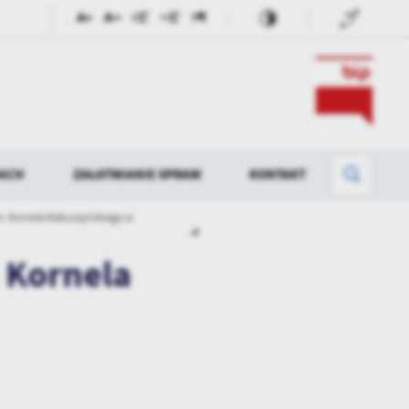
DACH
ZAŁATWIANIE SPRAW
KONTAKT
m. Kornela Makuszyńskiego w
OCNICZE -
PROTOKOŁY Z SESJI RADY GMINY
BRODY
 Kornela
UCHWAŁY RADY GMINY W BRODACH
UCHWAŁY,
INTERPELACJE I ZAPYTANIA RADNYCH
 OBRAD RADY
WYBORY ŁAWNIKÓW