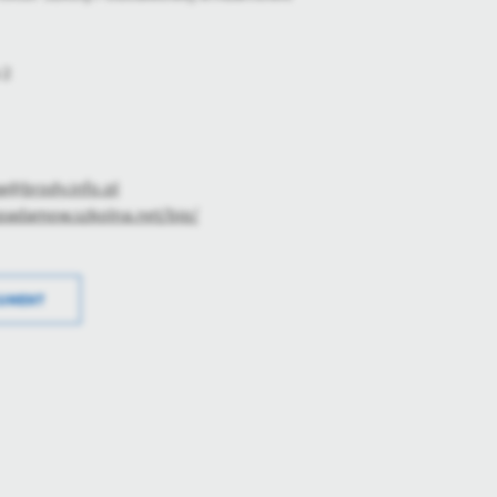
 2
w@brody.info.pl
spadamow.szkolna.net/bip/
Data wyt
KUMENT
Wytworzy
Data opu
Opubliko
Data osta