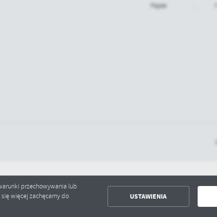
Piątek
7
ć warunki przechowywania lub
USTAWIENIA
ć się więcej zachęcamy do