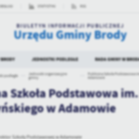
OBSŁUGI
STATYSTYKI
RSS
BIULETYN INFORMACJI PUBLICZNEJ
Urzędu Gminy Brody
 BRODY
JEDNOSTKI PODLEGŁE
RADA GMINY W BRO
Jednostki organizacyjne
Publiczna Szkoła Podstawowa i
ki podległe
gminy
Adamowie
TAWOWE
JEDNOSTKI ORGANIZACYJNE GMINY
WŁADZE
DANE PODSTAWOWE
JEDNOSTKI POM
SOŁECTWA
na Szkoła Podstawowa im.
JEDNOSTKI
SKŁAD RADY GMINY
NE
PORTAL MIESZKAŃCA (
ńskiego w Adamowie
SESJE )
TRANSJMISJE WIDEO Z
GMINY BRODY
rektor Szkoły Podstawowej w Adamowie