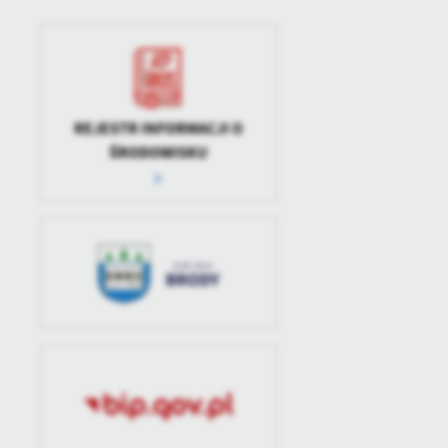
REJESTR INFORMACJI O
ŚRODOWISKU