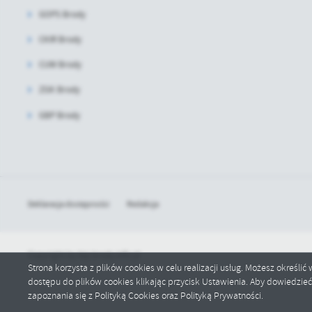
GOPS Brody
CKIR Brody
CUW Brody
ZGK Brody
GBP Brody
Deklaracja dostępności
Redakcja
Copyright by bip.brody.info.pl
Strona korzysta z plików cookies w celu realizacji usług. Możesz określi
dostępu do plików cookies klikając przycisk Ustawienia. Aby dowiedzie
zapoznania się z Polityką Cookies oraz Polityką Prywatności.