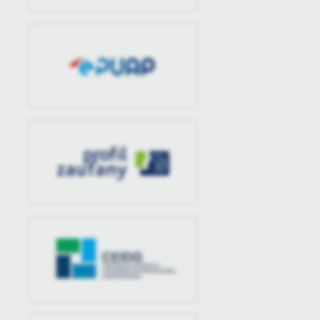
U
Sz
ws
N
Ni
um
Pl
Wi
Tw
co
F
Te
Ci
Dz
Wi
na
zg
fu
A
An