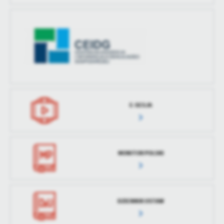
E-SESJA
MONITOR POLSKI
DZIENNIK USTAW