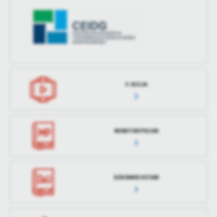
E-SESJA
MONITOR POLSKI
DZIENNIK USTAW