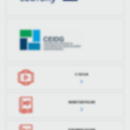
E-SESJA
MONITOR POLSKI
DZIENNIK USTAW