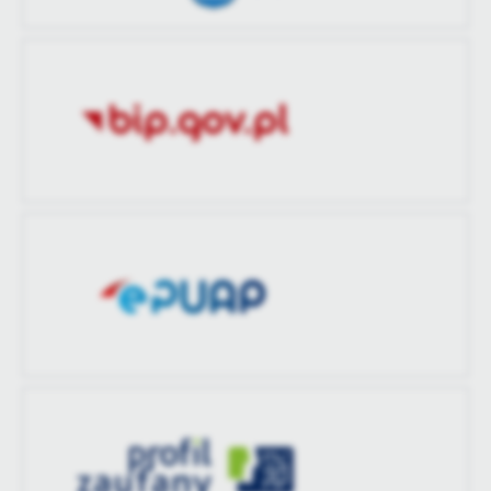
treści w postaci wiadomości, ofert, komunikatów mediów
społecznościowych.