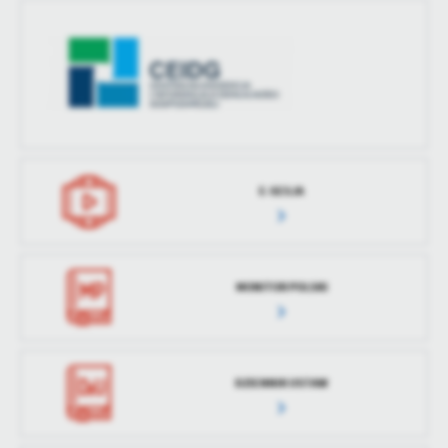
E-SESJA
MONITOR POLSKI
DZIENNIK USTAW