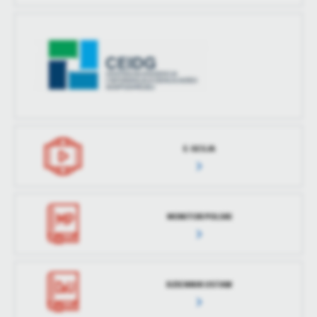
E-SESJA
MONITOR POLSKI
DZIENNIK USTAW