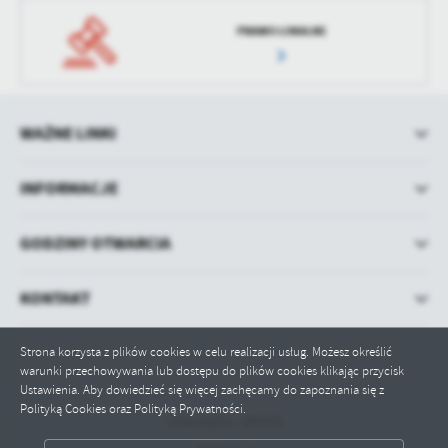
PRAWO LOKALNE
WAŻNE LINKI
INFORMACJE
GODZINY OTWARCIA
KONTAKT
Strona korzysta z plików cookies w celu realizacji usług. Możesz określić
warunki przechowywania lub dostępu do plików cookies klikając przycisk
Ustawienia. Aby dowiedzieć się więcej zachęcamy do zapoznania się z
Polityką Cookies oraz Polityką Prywatności.
Odwiedzin: 309354
ZAPISZ WYBRANE