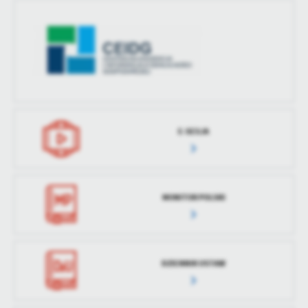
E-SESJA
MONITOR POLSKI
DZIENNIK USTAW