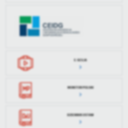
E-SESJA
MONITOR POLSKI
DZIENNIK USTAW