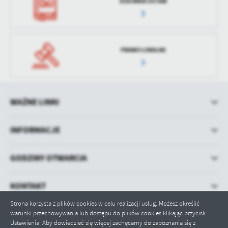
DZIENNIK USTAW
PRAWO LOKALNE
WAŻNE LINKI
INFORMACJE
GODZINY OTWARCIA
KONTAKT
Strona korzysta z plików cookies w celu realizacji usług. Możesz określić
warunki przechowywania lub dostępu do plików cookies klikając przycisk
Ustawienia. Aby dowiedzieć się więcej zachęcamy do zapoznania się z