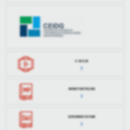
E-SESJA
MONITOR POLSKI
DZIENNIK USTAW