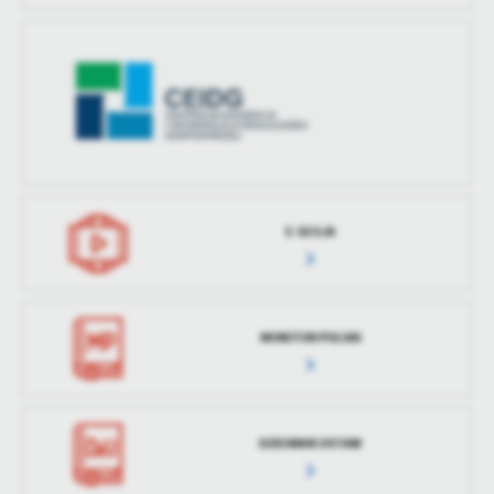
E-SESJA
MONITOR POLSKI
DZIENNIK USTAW