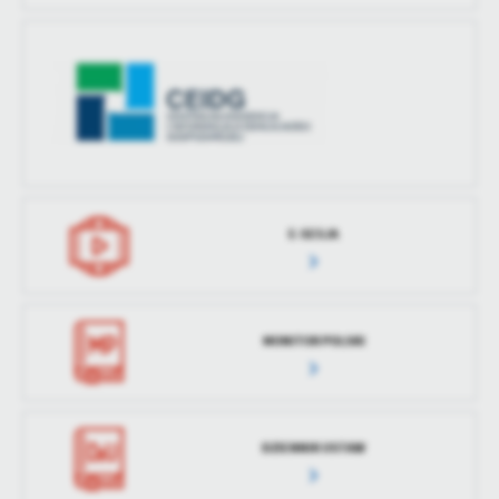
E-SESJA
MONITOR POLSKI
DZIENNIK USTAW