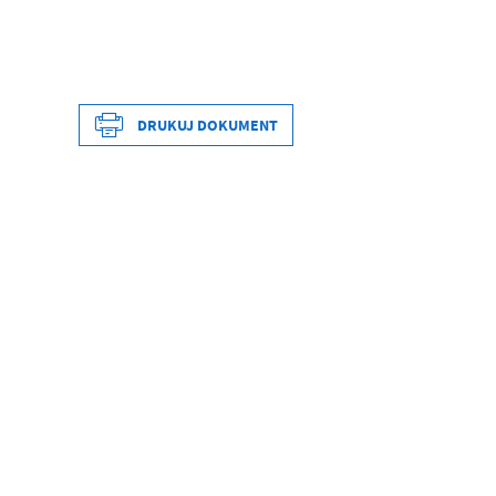
DRUKUJ DOKUMENT
Data wytworzenia
Wytworzył
Data opublikowania
Opublikował
Data ostatniej aktualizacji
Ostatnio zaktualizował