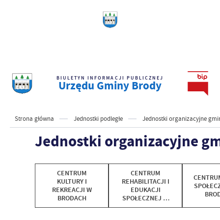
BIULETYN INFORMACJI PUBLICZNEJ
Urzędu Gminy Brody
Strona główna
Jednostki podległe
Jednostki organizacyjne gmi
Jednostki organizacyjne g
CENTRUM
CENTRUM
CENTRU
KULTURY I
REHABILITACJI I
SPOŁEC
REKREACJI W
EDUKACJI
BRO
BRODACH
SPOŁECZNEJ W
KRYNKACH