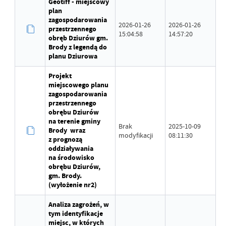
Geotiff - miejscowy
plan
zagospodarowania
2026-01-26
2026-01-26
przestrzennego
15:04:58
14:57:20
obręb Dziurów gm.
Brody z legendą do
planu Dziurowa
Projekt
miejscowego planu
zagospodarowania
przestrzennego
obrębu Dziurów
na terenie gminy
Brak
2025-10-09
Brody wraz
modyfikacji
08:11:30
z prognozą
oddziaływania
na środowisko
obrębu Dziurów,
gm. Brody.
(wyłożenie nr2)
Analiza zagrożeń, w
tym identyfikacje
miejsc, w których