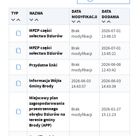
Data wytworzenia
2022-10-13 11:03:56
DATA
DATA
TYP
NAZWA
Wytworzył
Łukasz Wzorek
MODYFIKACJI
DODANIA
Data opublikowania
2022-10-13 11:04:12
MPZP części
Brak
2026-07-01
sołectwa Dziurów
modyfikacji
13:48:15
Opublikował
Łukasz Wzorek
MPZP części
Brak
2026-07-01
Data ostatniej
Brak modyfikacji
sołectwa Dziurów
modyfikacji
13:45:21
aktualizacji
Brak
2026-06-08
Przydatne linki
Ostatnio zaktualizował
-
modyfikacji
12:43:42
Informacja Wójta
2026-06-03
2026-06-03
Gminy Brody
14:43:57
14:43:39
Miejscowy plan
zagospodarowania
przestrzennego
Brak
2026-01-27
obrębu Dziurów na
modyfikacji
15:11:23
terenie gminy
Brody (APP)