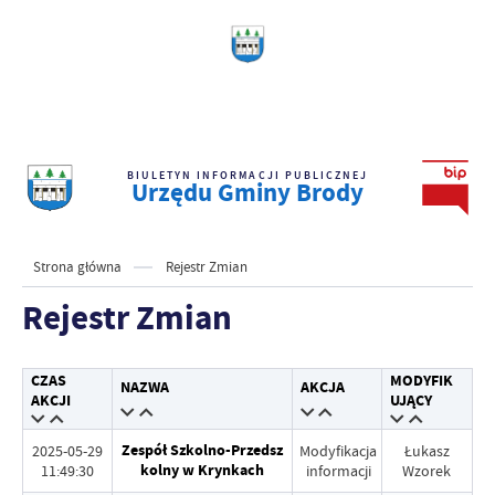
BIULETYN INFORMACJI PUBLICZNEJ
Urzędu Gminy Brody
Strona główna
Rejestr Zmian
Rejestr Zmian
CZAS
MODYFIK
NAZWA
AKCJA
AKCJI
UJĄCY
Zespół Szkolno-Przedsz
2025-05-29
Modyfikacja
Łukasz
kolny w Krynkach
11:49:30
informacji
Wzorek