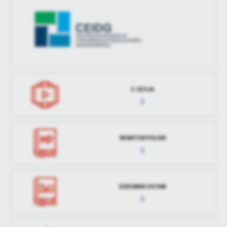
E-SESJA
MONITOR POLSKI
DZIENNIK USTAW